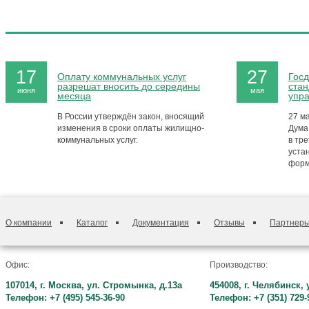
17
27
Оплату коммунальных услуг
Госд
разрешат вносить до середины
стан
июня
мая
месяца
упр
В России утверждён закон, вносящий
27 м
изменения в сроки оплаты жилищно-
Дума
коммунальных услуг.
в тре
уста
форм
О компании
Каталог
Документация
Отзывы
Партнер
Офис:
Производство:
107014, г. Москва, ул. Стромынка, д.13а
454008, г. Челябинск,
Телефон: +7 (495) 545-36-90
Телефон: +7 (351) 729-