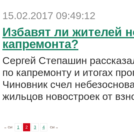
15.02.2017 09:49:12
Избавят ли жителей н
капремонта?
Сергей Степашин рассказа
по капремонту и итогах пр
Чиновник счел небезоснов
жильцов новостроек от взн
1
2
3
4
← Ctrl
Ctrl →