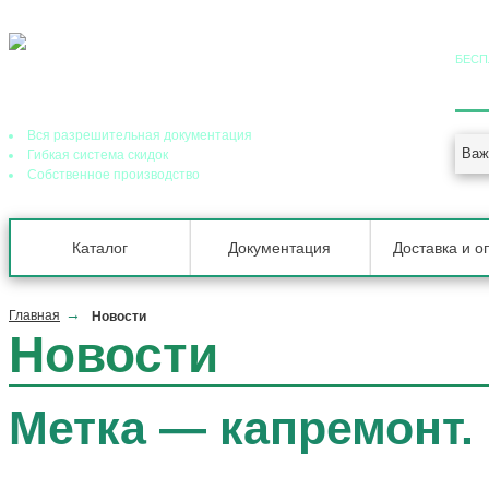
БЕСП
8 (
Ведущий завод теплообменного оборудования в РФ
Вся разрешительная документация
Важ
Гибкая система скидок
Собственное производство
Каталог
Документация
Доставка и о
Главная
Новости
Новости
Метка —
капремонт
.