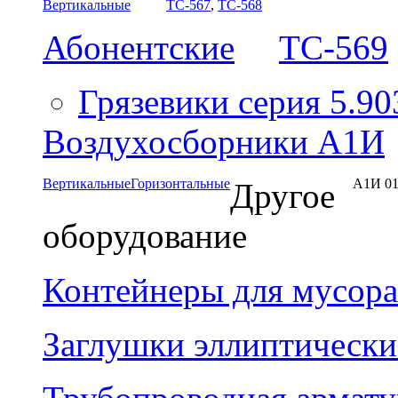
Вертикальные
ТС-567
,
ТС-568
Абонентские
ТС-569
Грязевики серия 5.90
Воздухосборники А1И
Вертикальные
Горизонтальные
А1И 01
Другое
оборудование
Контейнеры для мусора
Заглушки эллиптически