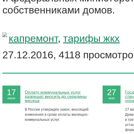
собственниками домов.
капремонт
,
тарифы жкх
27.12.2016, 4118 просмотро
17
27
Оплату коммунальных услуг
Госд
разрешат вносить до середины
стан
июня
мая
месяца
упр
В России утверждён закон, вносящий
27 м
изменения в сроки оплаты жилищно-
Дума
коммунальных услуг.
в тре
уста
форм