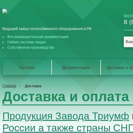
БЕСП
8 (
Ведущий завод теплообменного оборудования в РФ
Вся разрешительная документация
Важ
Гибкая система скидок
Собственное производство
Каталог
Документация
Доставка и о
Главная
Доставка
Доставка и оплата
Продукция Завода Триумф
России а также страны СН