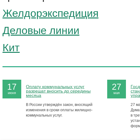
Желдорэкспедиция
Деловые линии
Кит
17
27
Оплату коммунальных услуг
Госд
разрешат вносить до середины
стан
июня
мая
месяца
упр
В России утверждён закон, вносящий
27 м
изменения в сроки оплаты жилищно-
Дума
коммунальных услуг.
в тре
уста
форм