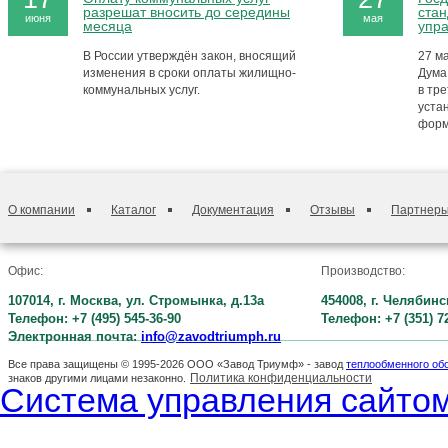
разрешат вносить до середины
стан
июня
мая
месяца
упр
В России утверждён закон, вносящий
27 м
изменения в сроки оплаты жилищно-
Дума
коммунальных услуг.
в тре
уста
форм
О компании
Каталог
Документация
Отзывы
Партнер
Офис:
Производство:
107014, г. Москва, ул. Стромынка, д.13а
454008, г. Челябинс
Телефон: +7 (495) 545-36-90
Телефон: +7 (351) 7
Электронная почта:
info@zavodtriumph.ru
Все права защищены © 1995-2026 ООО «Завод Триумф» - завод
теплообменного об
Политика конфиденциальности
знаков другими лицами незаконно.
Система управления сайтом