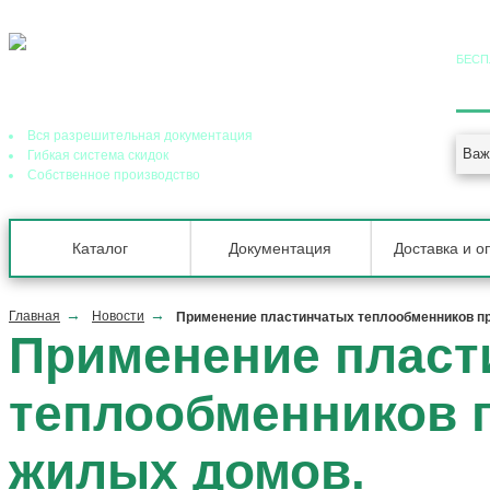
БЕСП
8 (
Ведущий завод теплообменного оборудования в РФ
Вся разрешительная документация
Важ
Гибкая система скидок
Собственное производство
Каталог
Документация
Доставка и о
Главная
Новости
Применение пластинчатых теплообменников пр
Применение пласт
теплообменников 
жилых домов.