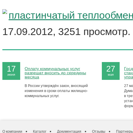
пластинчатый теплообме
17.09.2012, 3251 просмотр.
17
27
Оплату коммунальных услуг
Госд
разрешат вносить до середины
стан
июня
мая
месяца
упр
В России утверждён закон, вносящий
27 м
изменения в сроки оплаты жилищно-
Дума
коммунальных услуг.
в тре
уста
форм
О компании
Каталог
Документация
Отзывы
Партнер