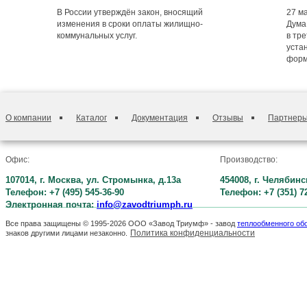
В России утверждён закон, вносящий
27 м
изменения в сроки оплаты жилищно-
Дума
коммунальных услуг.
в тре
уста
форм
О компании
Каталог
Документация
Отзывы
Партнер
Офис:
Производство:
107014, г. Москва, ул. Стромынка, д.13а
454008, г. Челябинс
Телефон: +7 (495) 545-36-90
Телефон: +7 (351) 7
Электронная почта:
info@zavodtriumph.ru
Все права защищены © 1995-2026 ООО «Завод Триумф» - завод
теплообменного об
Политика конфиденциальности
знаков другими лицами незаконно.