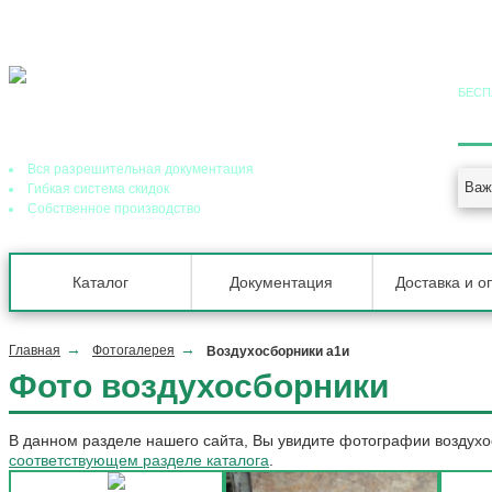
БЕСП
8 (
Ведущий завод теплообменного оборудования в РФ
Вся разрешительная документация
Важ
Гибкая система скидок
Собственное производство
Каталог
Документация
Доставка и о
Главная
Фотогалерея
Воздухосборники а1и
Фото воздухосборники
В данном разделе нашего сайта, Вы увидите фотографии воздухо
соответствующем разделе каталога
.