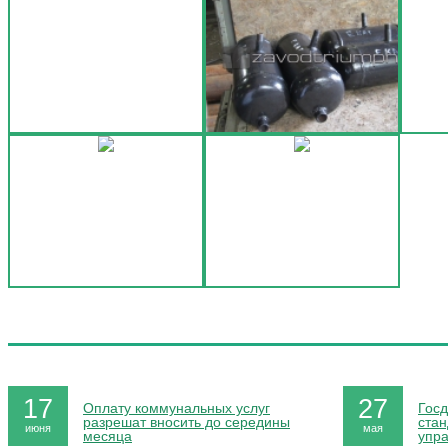
17
27
Оплату коммунальных услуг
Госд
разрешат вносить до середины
стан
июня
мая
месяца
упр