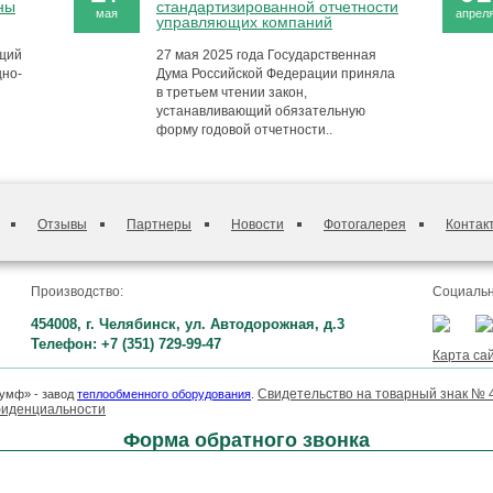
ны
стандартизированной отчетности
мая
апрел
управляющих компаний
ящий
27 мая 2025 года Государственная
щно-
Дума Российской Федерации приняла
в третьем чтении закон,
устанавливающий обязательную
форму годовой отчетности..
Отзывы
Партнеры
Новости
Фотогалерея
Контак
Производство:
Социальн
454008, г. Челябинск, ул. Автодорожная, д.3
Телефон: +7 (351) 729-99-47
Карта са
Свидетельство на товарный знак № 
умф» - завод
теплообменного оборудования
.
фиденциальности
Форма обратного звонка