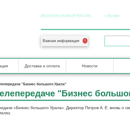
г. Москва
БЕСПЛАТНО ПО ВСЕЙ РОССИИ
8 (800) 555-92-20
+7 (495) 5
 в РФ
Важная информация
ОБРАТНЫЙ 
ация
Доставка и оплата
Новости
лепередаче "Бизнес большого Урала"
елепередаче "Бизнес большо
редаче
«
Бизнес большого Урала». Директор Петров А. Е. вновь о с
телях.