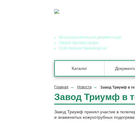
Ведущий завод теплообменного оборудования
Вся разрешительная документация
Гибкая система скидок
Собственное производство
Каталог
Документ
Главная
Новости
Завод Триумф в те
Завод Триумф в т
Завод Триумф принял участие в телепе
и знаменитых кожухотрубных подогрева