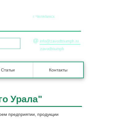
г. Челябинск
45-36-90
+7 (351) 729-99-47
@
info@zavodtriumph.ru
ЗВОНОК
zavodtriumph
Статьи
Контакты
го Урала"
воем предприятии, продукции