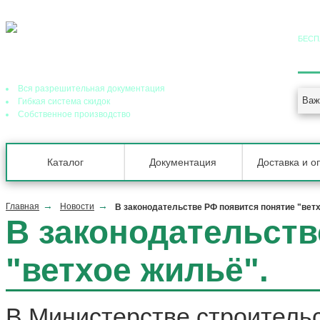
БЕСП
8 (
Ведущий завод теплообменного оборудования в РФ
Вся разрешительная документация
Важ
Гибкая система скидок
Собственное производство
Каталог
Документация
Доставка и о
Главная
Новости
В законодательстве РФ появится понятие "ветх
В законодательств
"ветхое жильё".
В Министерстве строитель