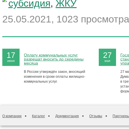
субсидия
,
ЖКУ
25.05.2021, 1023 просмотра
17
27
Оплату коммунальных услуг
Госд
разрешат вносить до середины
стан
июня
мая
месяца
упр
В России утверждён закон, вносящий
27 м
изменения в сроки оплаты жилищно-
Дума
коммунальных услуг.
в тре
уста
форм
О компании
Каталог
Документация
Отзывы
Партнер