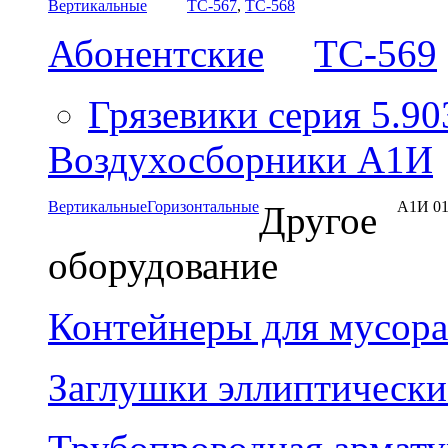
Вертикальные
ТС-567
,
ТС-568
Абонентские
ТС-569
Грязевики серия 5.90
Воздухосборники А1И
Вертикальные
Горизонтальные
А1И 01
Другое
оборудование
Контейнеры для мусора
Заглушки эллиптически