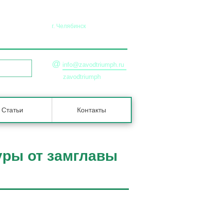
г. Челябинск
45-36-90
+7 (351) 729-99-47
@
info@zavodtriumph.ru
ЗВОНОК
zavodtriumph
Статьи
Контакты
уры от замглавы