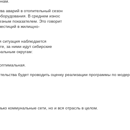
онам.
ва аварий в отопительный сезон
 оборудования. В среднем износ
ьезным показателем. Это говорит
вестиций в жилищно-
я ситуация наблюдается
е, за ними идут сибирские
ральным округам:
оптимальная.
ительства будет проводить оценку реализации программы по модер
ько коммунальные сети, но и вся отрасль в целом.