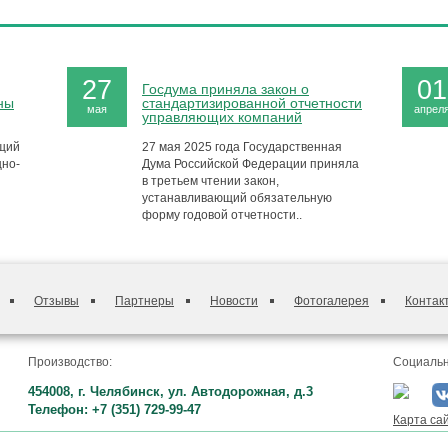
27
01
Госдума приняла закон о
ны
стандартизированной отчетности
мая
апрел
управляющих компаний
ящий
27 мая 2025 года Государственная
щно-
Дума Российской Федерации приняла
в третьем чтении закон,
устанавливающий обязательную
форму годовой отчетности..
Отзывы
Партнеры
Новости
Фотогалерея
Контак
Производство:
Социальн
454008, г. Челябинск, ул. Автодорожная, д.3
Телефон: +7 (351) 729-99-47
Карта са