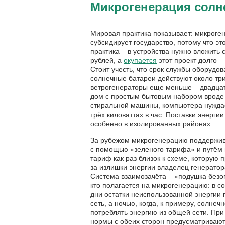
Микрогенерация солне
Мировая практика показывает: микрог
субсидирует государство, потому что эт
практика – в устройства нужно вложить 
рублей, а
окупается
этот проект долго –
Стоит учесть, что срок службы оборудов
солнечные батареи действуют около три
ветрогенераторы еще меньше – двадца
дом с простым бытовым набором вроде
стиральной машины, компьютера нуждае
трёх киловаттах в час. Поставки энерги
особенно в изолированных районах.
За рубежом микрогенерацию поддержив
с помощью
«
зеленого тарифа» и путём
тариф как раз близок к схеме, которую 
за излишки энергии владелец генератор
Система взаимозачёта –
«
подушка безо
кто полагается на микрогенерацию: в с
дни остатки неиспользованной энергии
сеть, а ночью, когда, к примеру, солнеч
потреблять энергию из общей сети. Пр
нормы с обеих сторон предусматривают