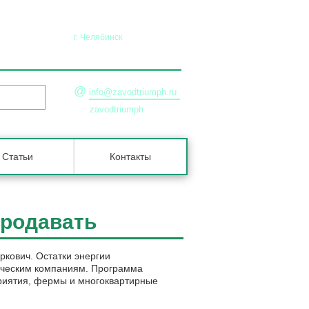
г. Челябинск
45-36-90
+7 (351) 729-99-47
@
info@zavodtriumph.ru
ЗВОНОК
zavodtriumph
Статьи
Контакты
продавать
ркович. Остатки энергии
тическим компаниям. Программа
приятия, фермы и многоквартирные