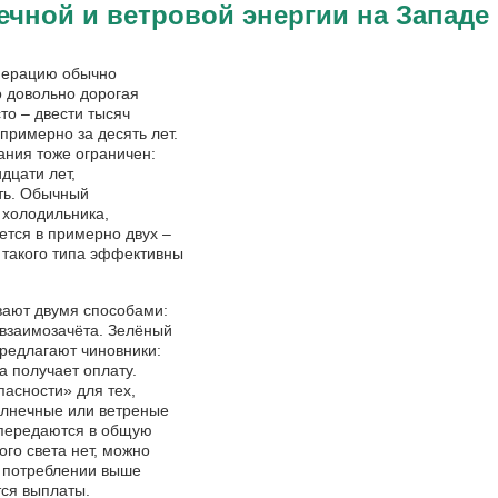
чной и ветровой энергии на Западе
енерацию обычно
о довольно дорогая
сто – двести тысяч
 примерно за десять лет.
ания тоже ограничен:
дцати лет,
ть. Обычный
 холодильника,
тся в примерно двух –
и такого типа эффективны
ают двумя способами:
 взаимозачёта. Зелёный
предлагают чиновники:
а получает оплату.
пасности» для тех,
олнечные или ветреные
 передаются в общую
ного света нет, можно
и потреблении выше
ся выплаты.