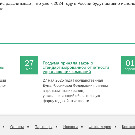
с рассчитывает, что уже к 2024 году в России будут активно испо
но.
27
01
Госдума приняла закон о
ны
стандартизированной отчетности
мая
апрел
управляющих компаний
ящий
27 мая 2025 года Государственная
щно-
Дума Российской Федерации приняла
в третьем чтении закон,
устанавливающий обязательную
форму годовой отчетности..
Отзывы
Партнеры
Новости
Фотогалерея
Контак