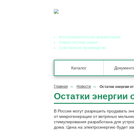
Ведущий завод теплообменного оборудования
Вся разрешительная документация
Гибкая система скидок
Собственное производство
Каталог
Документ
Главная
Новости
Остатки энергии о
Остатки энергии 
В России могут разрешить продавать эн
от микрогенерации от ветряных мельни
стимулирования разработана для устро
дома. Цена на электроэнергию будет зав