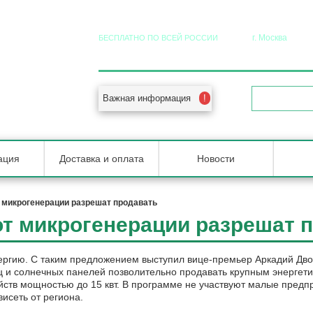
г. Москва
БЕСПЛАТНО ПО ВСЕЙ РОССИИ
8 (800) 555-92-20
+7 (495) 5
 в РФ
Важная информация
ОБРАТНЫЙ 
ация
Доставка и оплата
Новости
т микрогенерации разрешат продавать
от микрогенерации разрешат 
ергию. С таким предложением выступил вице-премьер Аркадий Дво
ц и солнечных панелей позволительно продавать крупным энерге
йств мощностью до 15 квт. В программе не участвуют малые пред
исеть от региона.