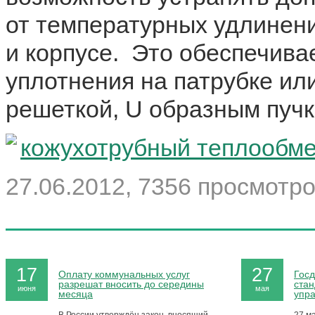
от температурных удлинен
и корпусе. Это обеспечива
уплотнения на патрубке ил
решеткой, U образным пучк
кожухотрубный теплообм
27.06.2012, 7356 просмотро
17
27
Оплату коммунальных услуг
Госд
разрешат вносить до середины
стан
июня
мая
месяца
упр