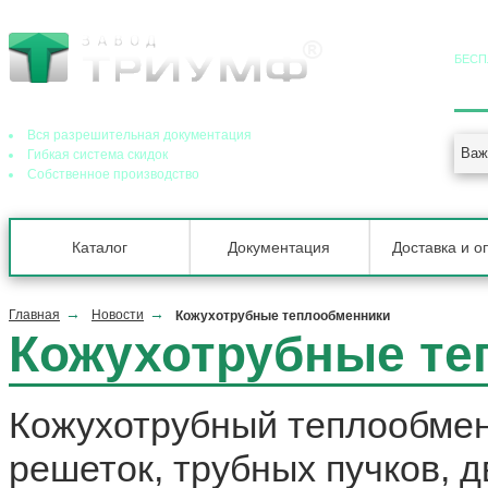
БЕСП
8 (
Ведущий завод теплообменного оборудования в РФ
Вся разрешительная документация
Важ
Гибкая система скидок
Собственное производство
Каталог
Документация
Доставка и о
Главная
Новости
Кожухотрубные теплообменники
Кожухотрубные те
Кожухотрубный теплообменн
решеток, трубных пучков, д