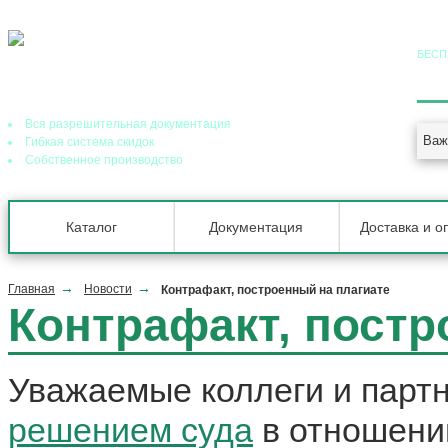
БЕСП
8 (
Ведущий завод теплообменного оборудования в РФ
Вся разрешительная документация
Важ
Гибкая система скидок
Собственное производство
Каталог
Документация
Доставка и о
Главная
Новости
Контрафакт, построенный на плагиате
Контрафакт, постр
Уважаемые коллеги и парт
решением суда
в отношени