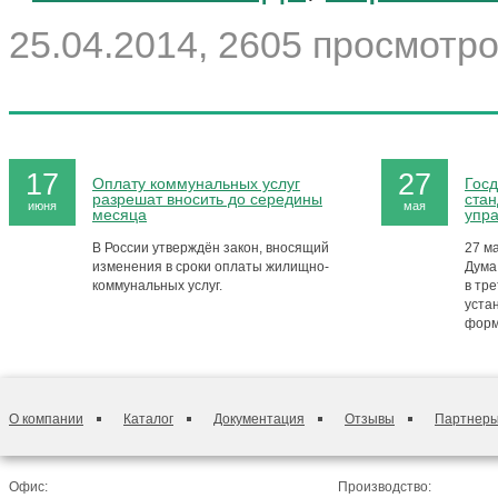
25.04.2014, 2605 просмотро
17
27
Оплату коммунальных услуг
Госд
разрешат вносить до середины
стан
июня
мая
месяца
упр
В России утверждён закон, вносящий
27 м
изменения в сроки оплаты жилищно-
Дума
коммунальных услуг.
в тре
уста
форм
О компании
Каталог
Документация
Отзывы
Партнер
Офис:
Производство: