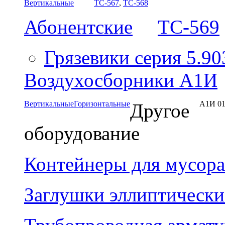
Вертикальные
ТС-567
,
ТС-568
Абонентские
ТС-569
Грязевики серия 5.90
Воздухосборники А1И
Вертикальные
Горизонтальные
А1И 01
Другое
оборудование
Контейнеры для мусора
Заглушки эллиптически