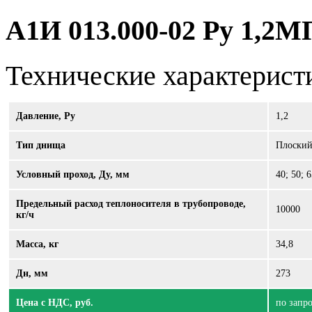
А1И 013.000-02 Ру 1,2МП
Технические характерист
Давление, Ру
1,2
Тип днища
Плоски
Условный проход, Ду, мм
40; 50; 6
Предельный расход теплоносителя в трубопроводе,
10000
кг/ч
Масса, кг
34,8
Дн, мм
273
Цена с НДС, руб.
по запр