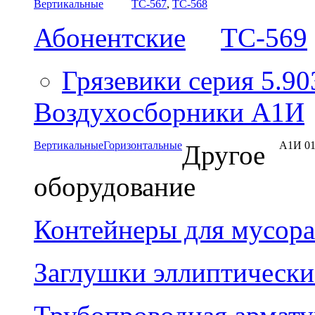
Вертикальные
ТС-567
,
ТС-568
Абонентские
ТС-569
Грязевики серия 5.90
Воздухосборники А1И
Вертикальные
Горизонтальные
А1И 01
Другое
оборудование
Контейнеры для мусора
Заглушки эллиптически