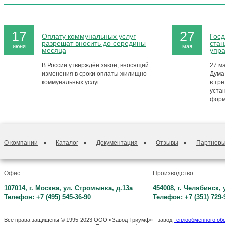
17
27
Оплату коммунальных услуг
Госд
разрешат вносить до середины
стан
июня
мая
месяца
упр
В России утверждён закон, вносящий
27 м
изменения в сроки оплаты жилищно-
Дума
коммунальных услуг.
в тре
уста
форм
О компании
Каталог
Документация
Отзывы
Партнер
Офис:
Производство:
107014, г. Москва, ул. Стромынка, д.13а
454008, г. Челябинск,
Телефон: +7 (495) 545-36-90
Телефон: +7 (351) 729-
Все права защищены © 1995-2023 ООО «Завод Триумф» - завод
теплообменного об