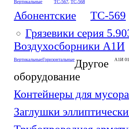
Вертикальные
ТС-567
,
ТС-568
Абонентские
ТС-569
Грязевики серия 5.90
Воздухосборники А1И
Вертикальные
Горизонтальные
А1И 01
Другое
оборудование
Контейнеры для мусора
Заглушки эллиптически