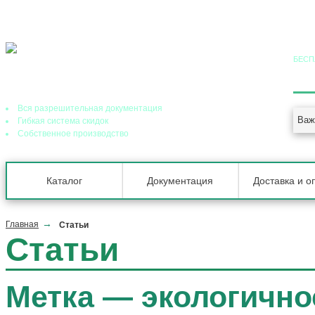
БЕСП
8 (
Ведущий завод теплообменного оборудования в РФ
Вся разрешительная документация
Важ
Гибкая система скидок
Собственное производство
Каталог
Документация
Доставка и о
Главная
Статьи
Статьи
Метка —
экологично