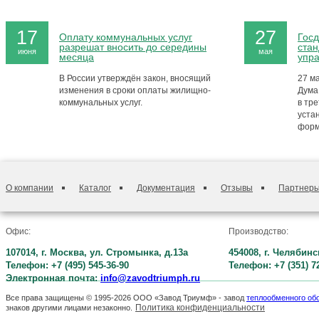
17
27
Оплату коммунальных услуг
Госд
разрешат вносить до середины
стан
июня
мая
месяца
упр
В России утверждён закон, вносящий
27 м
изменения в сроки оплаты жилищно-
Дума
коммунальных услуг.
в тре
уста
форм
О компании
Каталог
Документация
Отзывы
Партнер
Офис:
Производство:
107014, г. Москва, ул. Стромынка, д.13а
454008, г. Челябинс
Телефон: +7 (495) 545-36-90
Телефон: +7 (351) 7
Электронная почта:
info@zavodtriumph.ru
Все права защищены © 1995-2026 ООО «Завод Триумф» - завод
теплообменного об
Политика конфиденциальности
знаков другими лицами незаконно.