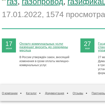
газ
,
газопровод
,
газифика
17.01.2022, 1574 просмотра
17
27
Оплату коммунальных услуг
Госд
разрешат вносить до середины
стан
июня
мая
месяца
упр
В России утверждён закон, вносящий
27 м
изменения в сроки оплаты жилищно-
Дума
коммунальных услуг.
в тре
уста
форм
О компании
Каталог
Документация
Отзывы
Партнер